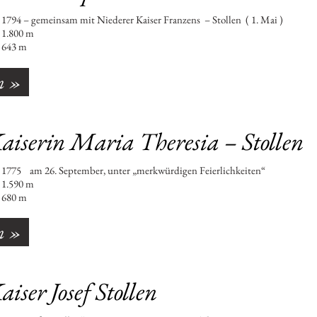
4 – gemeinsam mit Niederer Kaiser Franzens – Stollen ( 1. Mai )
800 m
43 m
n »
aiserin Maria Theresia – Stollen
75 am 26. September, unter „merkwürdigen Feierlichkeiten“
590 m
80 m
n »
iser Josef Stollen