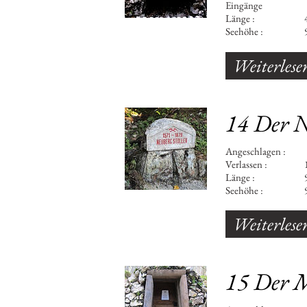
Eingänge
Länge : 42
Seehöhe : 9
Weiterlese
14 Der N
Angeschlage
Verlassen : 187
Länge : 994 m ( 8
Seehöhe : 9
Weiterlese
15 Der M