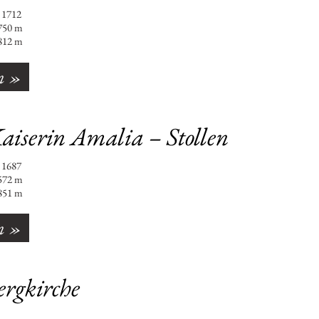
gen : 1712
0 m
12 m
n »
aiserin Amalia – Stollen
gen : 1687
2 m
51 m
n »
ergkirche