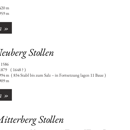
0 m
59 m
n »
euberg Stollen
n : 1586
9 ( 1648 ? )
34 Stabl bis zum Salz – in Fortsetzung lagen 11 Baue )
09 m
n »
itterberg Stollen