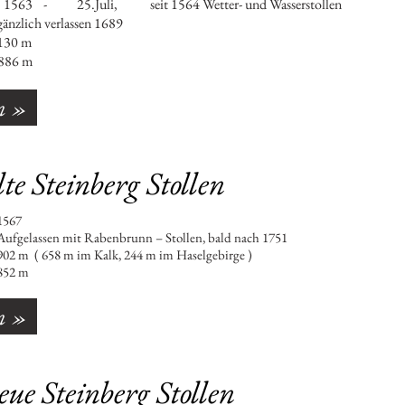
1563 - 25.Juli, seit 1564 Wetter- und Wasserstollen
lich verlassen 1689
0 m
86 m
n »
te Steinberg Stollen
 : 1567
lassen mit Rabenbrunn – Stollen, bald nach 1751
658 m im Kalk, 244 m im Haselgebirge )
52 m
n »
ue Steinberg Stollen