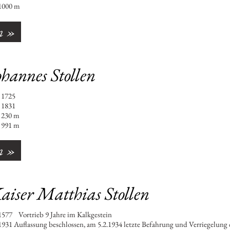
00 m
n »
ohannes Stollen
n : 1725
 : 1831
30 m
91 m
n »
aiser Matthias Stollen
577 Vortrieb 9 Jahre im Kalkgestein
uflassung beschlossen, am 5.2.1934 letzte Befahrung und Verriegelung 