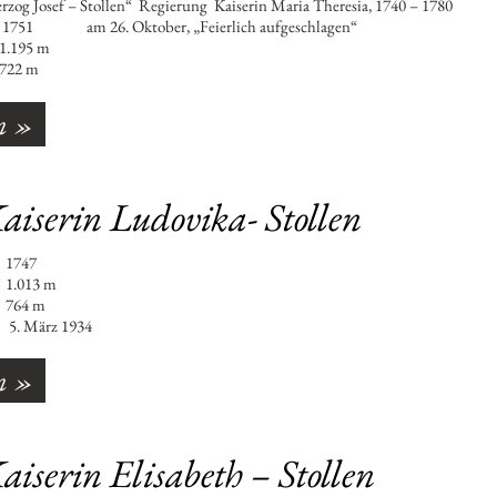
rzog Josef – Stollen“ Regierung Kaiserin Maria Theresia, 1740 – 1780
751 am 26. Oktober, „Feierlich aufgeschlagen“
195 m
22 m
n »
aiserin Ludovika- Stollen
gen : 1747
013 m
64 m
 5. März 1934
n »
iserin Elisabeth – Stollen