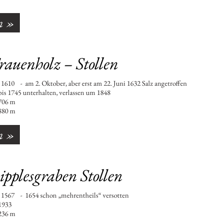
n »
rauenholz – Stollen
0 - am 2. Oktober, aber erst am 22. Juni 1632 Salz angetroffen
745 unterhalten, verlassen um 1848
6 m
80 m
n »
ipplesgraben Stollen
567 - 1654 schon „mehrentheils“ versotten
933
6 m