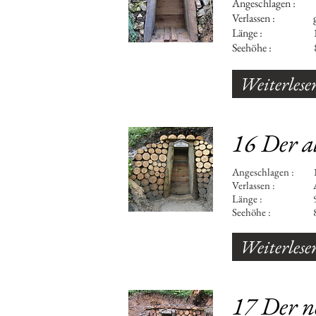
Angeschlagen : 
Verlassen : gänz
Länge : 13
Seehöhe : 8
Weiterlese
16 Der al
Angeschlagen
Verlassen : Aufge
Länge : 902 m ( 
Seehöhe : 8
Weiterlese
17 Der ne