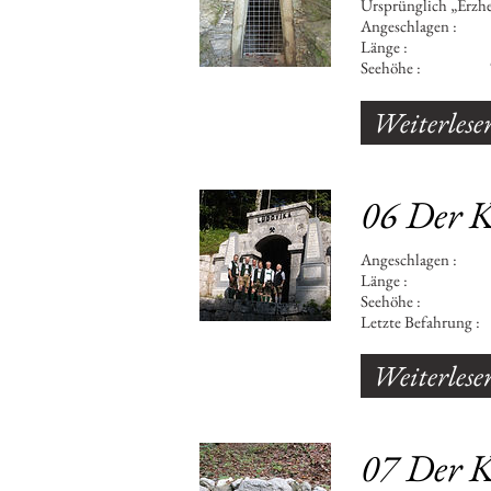
Ursprünglich „Erzhe
Angeschlagen : 1
Länge : 1.
Seehöhe : 7
Weiterlese
06 Der K
Angeschla
Länge : 1.
Seehöhe : 7
Letzte Befahrung :
Weiterlese
07 Der Ka