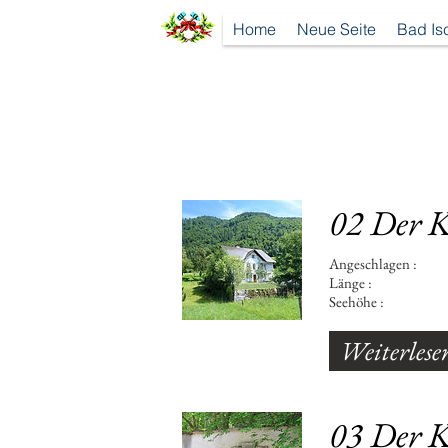
Home
Neue Seite
Bad Is
02 Der K
Angeschlagen : 179
Länge : 884 m - 1
Seehöhe : 5
Weiterlese
03 Der K