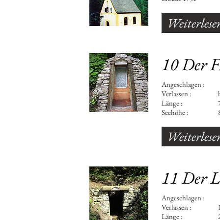
Weiterlese
10 Der F
Angeschlagen : 161
Verlassen : bis 1
Länge : 70
Seehöhe : 8
Weiterlese
11 Der L
Angeschlagen : 1
Verlassen : 1
Länge : 23