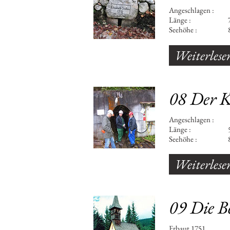
Angeschla
Länge : 75
Seehöhe : 8
Weiterlese
08 Der K
Angeschla
Länge : 57
Seehöhe : 8
Weiterlese
09 Die B
Erbaut 1751