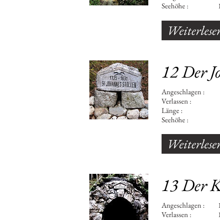
Seehöhe : 10
Weiterlese
12 Der J
Angeschlage
Verlassen
Länge : 2
Seehöhe : 9
Weiterlese
13 Der K
Angeschlagen : 1
Verlassen : 1931 A